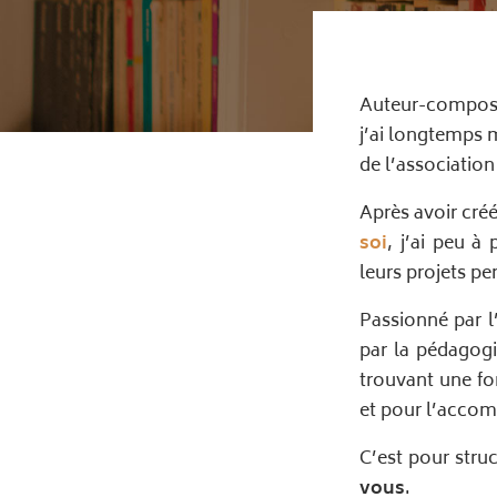
Auteur-composit
j’ai longtemps m
de l’associatio
Après avoir créé,
soi
, j’ai peu à
leurs projets p
Passionné par l’
par la pédagogie
trouvant une f
et pour l’acco
C’est pour stru
vous
.